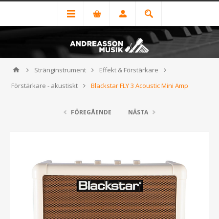
Stränginstrument
Effekt & Förstärkare
Förstärkare - akustiskt
Blackstar FLY 3 Acoustic Mini Amp
FÖREGÅENDE
NÄSTA