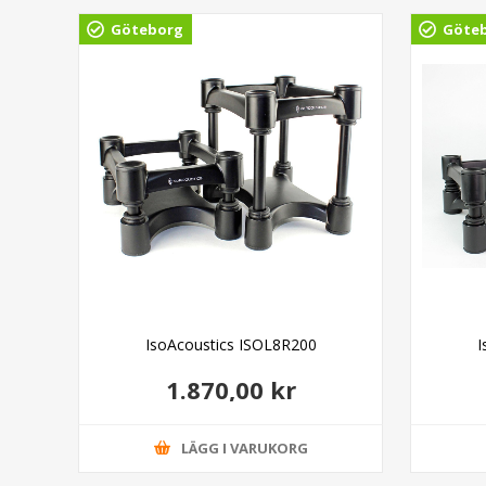
A 6%
Göteborg
Göte
IsoAcoustics ISOL8R200
I
1.870,00 kr
LÄGG I VARUKORG