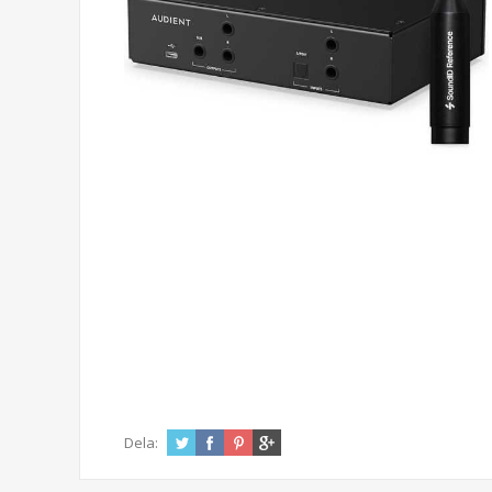
Dela: