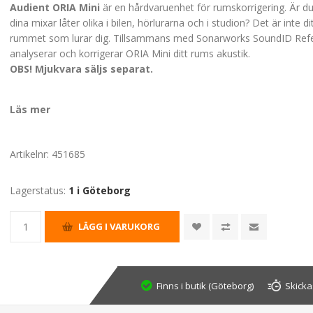
Audient ORIA Mini
är en hårdvaruenhet för rumskorrigering. Är du 
dina mixar låter olika i bilen, hörlurarna och i studion? Det är inte dit
rummet som lurar dig. Tillsammans med Sonarworks SoundID Ref
analyserar och korrigerar ORIA Mini ditt rums akustik.
OBS! Mjukvara säljs separat.
Läs mer
Artikelnr:
451685
Lagerstatus:
1 i Göteborg
Finns i butik (Göteborg)
Skicka