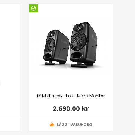
Gö
IK Multimedia iLoud Micro Monitor
IK
2.690,00 kr
G
LÄGG I VARUKORG