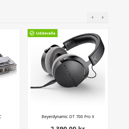
Uddevalla
Gö
C
Beyerdynamic DT 700 Pro X
2.390,00 kr