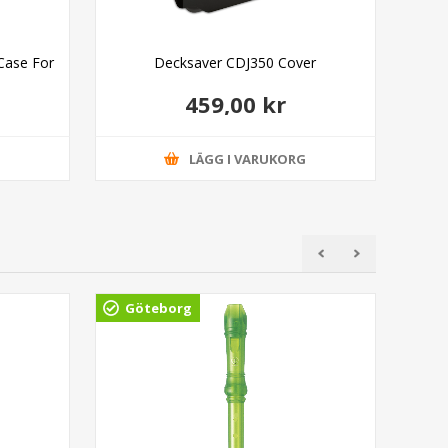
Case For
Decksaver CDJ350 Cover
459,00 kr
G
LÄGG I VARUKORG
Göteborg
Gö