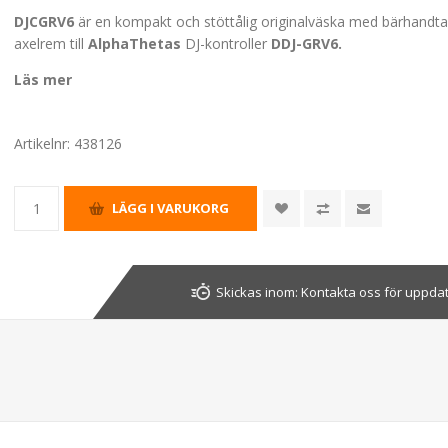
DJCGRV6
är en kompakt och stöttålig originalväska med bärhandt
axelrem till
AlphaThetas
DJ-kontroller
DDJ-GRV6.
Läs mer
Artikelnr:
438126
Skickas inom:
Kontakta oss för uppda