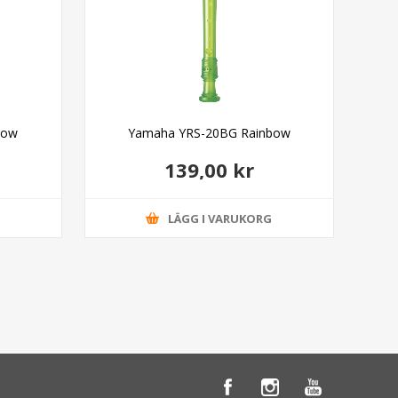
bow
Yamaha YRS-20BG Rainbow
R
139,00 kr
G
LÄGG I VARUKORG