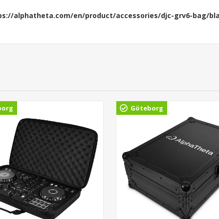
ps://alphatheta.com/en/product/accessories/djc-grv6-bag/bl
borg
Göteborg