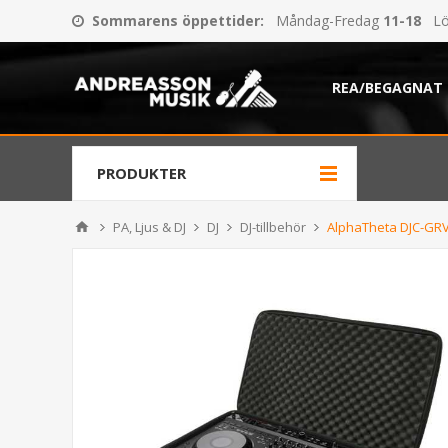
Sommarens öppettider
:
Måndag-Fredag
11-18
Lö
REA/BEGAGNAT
PRODUKTER
PA, Ljus & DJ
DJ
DJ-tillbehör
AlphaTheta DJC-GRV6