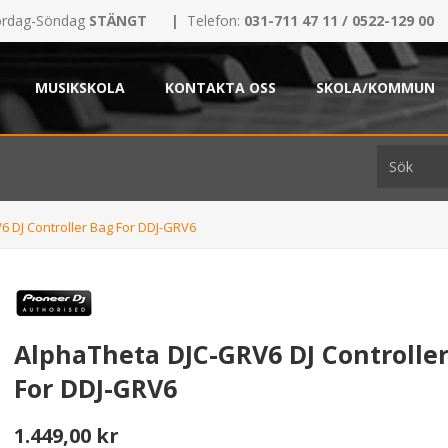
rdag-Söndag
STÄNGT
|
Telefon:
031-711 47 11 / 0522-129 00
MUSIKSKOLA
KONTAKTA OSS
SKOLA/KOMMUN
 DJ Controller Bag For DDJ-GRV6
AlphaTheta DJC-GRV6 DJ Controlle
For DDJ-GRV6
1.449,00 kr