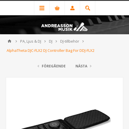
PA, Ljus & DJ
DJ
DJ-tillbehör
AlphaTheta DJC-FLX2 DJ Controller Bag For DDJ-FLX2
FÖREGÅENDE
NÄSTA