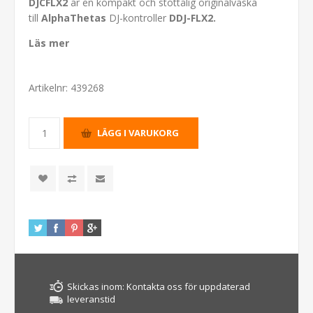
DJCFLX2
är en kompakt och stöttålig originalväska
till
AlphaThetas
DJ-kontroller
DDJ-FLX2.
Läs mer
Artikelnr:
439268
Skickas inom:
Kontakta oss för uppdaterad
leveranstid