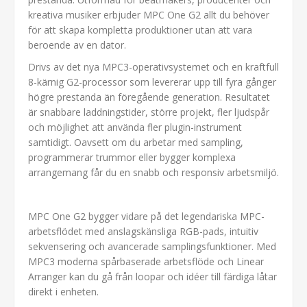
kreativa musiker erbjuder MPC One G2 allt du behöver
för att skapa kompletta produktioner utan att vara
beroende av en dator.
Drivs av det nya MPC3-operativsystemet och en kraftfull
8-kärnig G2-processor som levererar upp till fyra gånger
högre prestanda än föregående generation. Resultatet
är snabbare laddningstider, större projekt, fler ljudspår
och möjlighet att använda fler plugin-instrument
samtidigt. Oavsett om du arbetar med sampling,
programmerar trummor eller bygger komplexa
arrangemang får du en snabb och responsiv arbetsmiljö.
MPC One G2 bygger vidare på det legendariska MPC-
arbetsflödet med anslagskänsliga RGB-pads, intuitiv
sekvensering och avancerade samplingsfunktioner. Med
MPC3 moderna spårbaserade arbetsflöde och Linear
Arranger kan du gå från loopar och idéer till färdiga låtar
direkt i enheten.