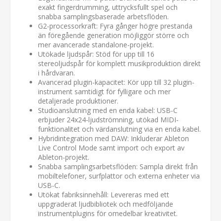
exakt fingerdrumming, uttrycksfullt spel och
snabba samplingsbaserade arbetsflöden.
G2-processorkraft: Fyra gånger högre prestanda
än föregående generation möjliggör större och
mer avancerade standalone-projekt.
Utökade ljudspår: Stöd för upp till 16
stereoljudspår för komplett musikproduktion direkt
i hårdvaran.
Avancerad plugin-kapacitet: Kör upp till 32 plugin-
instrument samtidigt för fylligare och mer
detaljerade produktioner.
Studioanslutning med en enda kabel: USB-C
erbjuder 24x24-ljudströmning, utökad MIDI-
funktionalitet och värdanslutning via en enda kabel.
Hybridintegration med DAW: Inkluderar Ableton
Live Control Mode samt import och export av
Ableton-projekt.
Snabba samplingsarbetsflöden: Sampla direkt från
mobiltelefoner, surfplattor och externa enheter via
USB-C.
Utökat fabriksinnehåll: Levereras med ett
uppgraderat ljudbibliotek och medföljande
instrumentplugins för omedelbar kreativitet.