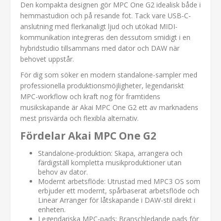
Den kompakta designen gör MPC One G2 idealisk både i
hemmastudion och på resande fot. Tack vare USB-C-
anslutning med flerkanaligt ljud och utökad MIDI-
kommunikation integreras den dessutom smidigt i en
hybridstudio tillsammans med dator och DAW när
behovet uppstår.
För dig som söker en modern standalone-sampler med
professionella produktionsmöjligheter, legendariskt
MPC-workflow och kraft nog för framtidens
musikskapande är Akai MPC One G2 ett av marknadens
mest prisvärda och flexibla alternativ.
Fördelar Akai MPC One G2
Standalone-produktion: Skapa, arrangera och
färdigställ kompletta musikproduktioner utan
behov av dator.
Modernt arbetsflöde: Utrustad med MPC3 OS som
erbjuder ett modernt, spårbaserat arbetsflöde och
Linear Arranger för låtskapande i DAW-stil direkt i
enheten.
Legendariska MPC-pads: Branschledande pads för