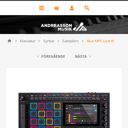
Klaviatur
Syntar
Samplers
Akai MPC Live III
FÖREGÅENDE
NÄSTA