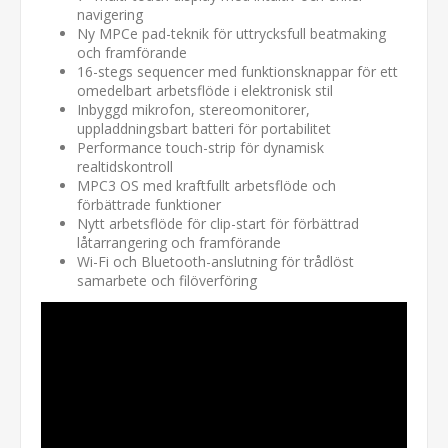
navigering
Ny MPCe pad-teknik för uttrycksfull beatmaking
och framförande
16-stegs sequencer med funktionsknappar för ett
omedelbart arbetsflöde i elektronisk stil
Inbyggd mikrofon, stereomonitorer,
uppladdningsbart batteri för portabilitet
Performance touch-strip för dynamisk
realtidskontroll
MPC3 OS med kraftfullt arbetsflöde och
förbättrade funktioner
Nytt arbetsflöde för clip-start för förbättrad
låtarrangering och framförande
Wi-Fi och Bluetooth-anslutning för trådlöst
samarbete och filöverföring