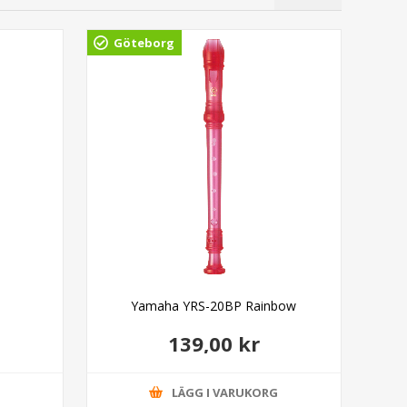
Göteborg
Gö
Yamaha YRS-20BP Rainbow
139,00 kr
G
LÄGG I VARUKORG