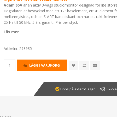
Adam S5V
är en aktiv 3-vägs studiomonitor designad för lite störr
Högtalaren är bestyckad med ett 12" baselement, ett 4" element f
mellanregistret, och en S-ART banddiskant och har ett rakt frekve
25 Hz till 50 kHz. 5 års garanti. Pris per styck.
Läs mer
Artikelnr:
298935
Finns på externt lager
Skicka