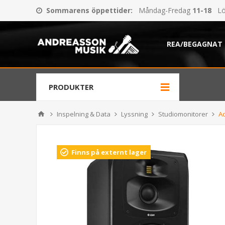
Sommarens öppettider
:
Måndag-Fredag
11-18
Lö
REA/BEGAGNAT
PRODUKTER
Inspelning & Data
Lyssning
Studiomonitorer
A
Finns på externt lager