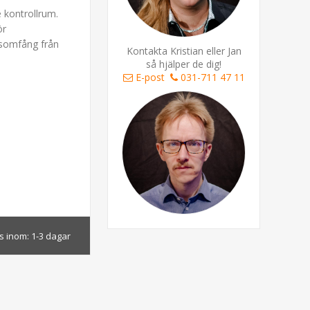
e kontrollrum.
ör
nsomfång från
Kontakta Kristian eller Jan
så hjälper de dig!
E-post
031-711 47 11
s inom:
1-3 dagar