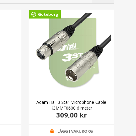
Göteborg
Gö
Adam Hall 3 Star Microphone Cable
Ada
K3MMF0600 6 meter
309,00 kr
G
LÄGG I VARUKORG