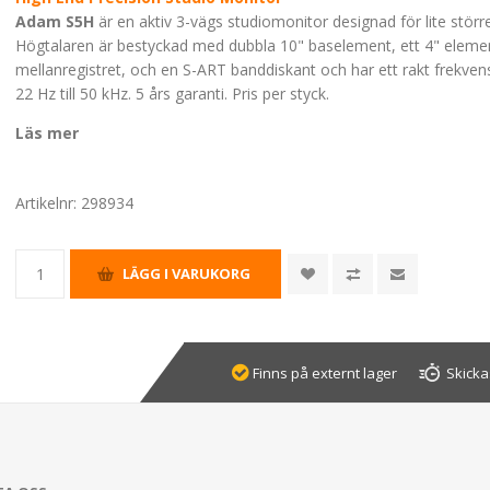
Adam S5H
är en aktiv 3-vägs studiomonitor designad för lite störr
Högtalaren är bestyckad med dubbla 10" baselement, ett 4" eleme
mellanregistret, och en S-ART banddiskant och har ett rakt frekve
22 Hz till 50 kHz. 5 års garanti. Pris per styck.
Läs mer
Artikelnr:
298934
Finns på externt lager
Skicka