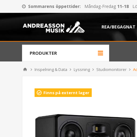
Sommarens öppettider
:
Måndag-Fredag
11-18
Lö
REA/BEGAGNAT
PRODUKTER
Inspelning & Data
Lyssning
Studiomonitorer
A
Finns på externt lager