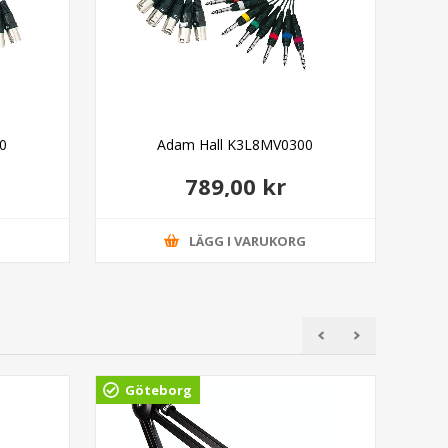
0
Adam Hall K3L8MV0300
789,00 kr
G
LÄGG I VARUKORG
Göteborg
Gö