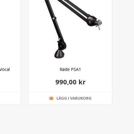
Vocal
Røde PSA1
P
990,00 kr
G
LÄGG I VARUKORG