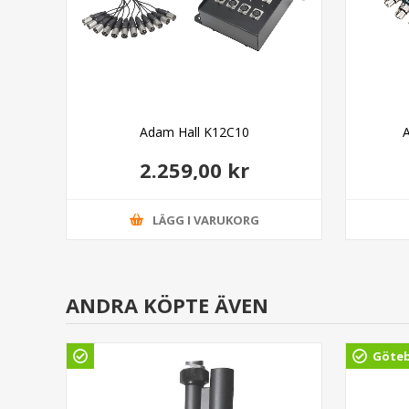
able
Adam Hall K12C10
r
2.259,00 kr
LÄGG I VARUKORG
ANDRA KÖPTE ÄVEN
Göte