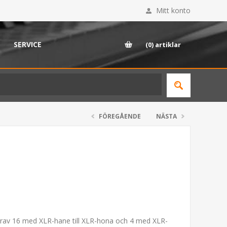
Mitt konto
SERVICE
(0)
artiklar
FÖREGÅENDE
NÄSTA
arav 16 med XLR-hane till XLR-hona och 4 med XLR-