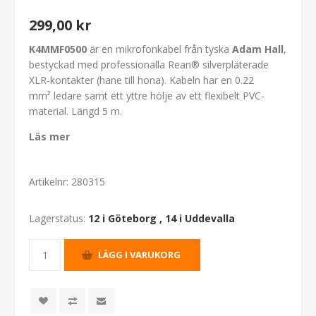
299,00 kr
K4MMF0500
är en mikrofonkabel från tyska
Adam Hall
,
bestyckad med professionalla Rean® silverpläterade
XLR-kontakter (hane till hona). Kabeln har en 0.22
mm² ledare samt ett yttre hölje av ett flexibelt PVC-
material. Längd 5 m.
Läs mer
Artikelnr:
280315
Lagerstatus:
12 i Göteborg
,
14 i Uddevalla