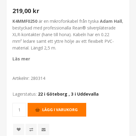
219,00 kr
K4MMF0250
är en mikrofonkabel från tyska
Adam Hall
,
bestyckad med professionalla Rean® silverpläterade
XLR-kontakter (hane till hona). Kabeln har en 0.22
mm² ledare samt ett yttre hölje av ett flexibelt PVC-
material. Längd 2,5 m.
Läs mer
Artikelnr:
280314
Lagerstatus:
22 i Göteborg
,
3 i Uddevalla