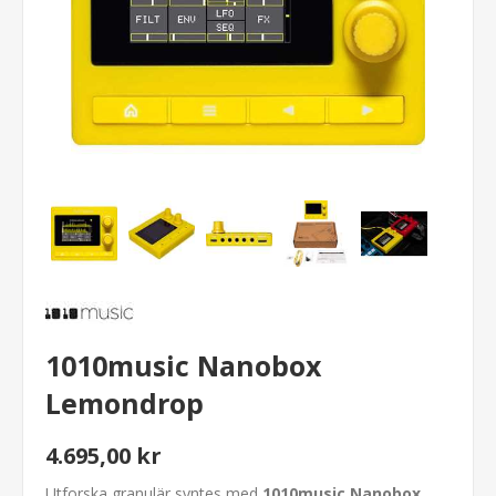
1010music Nanobox
Lemondrop
4.695,00 kr
Utforska granulär syntes med
1010music Nanobox