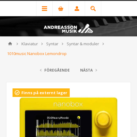
Klaviatur
Syntar
Syntar & moduler
1010music Nanobox Lemondrop
FÖREGÅENDE
NÄSTA
Finns på externt lager