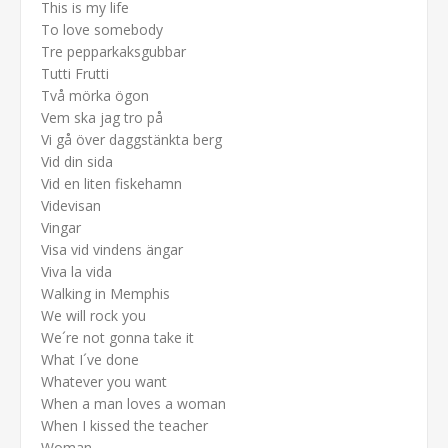
This is my life
To love somebody
Tre pepparkaksgubbar
Tutti Frutti
Två mörka ögon
Vem ska jag tro på
Vi gå över daggstänkta berg
Vid din sida
Vid en liten fiskehamn
Videvisan
Vingar
Visa vid vindens ängar
Viva la vida
Walking in Memphis
We will rock you
We´re not gonna take it
What I´ve done
Whatever you want
When a man loves a woman
When I kissed the teacher
Woman