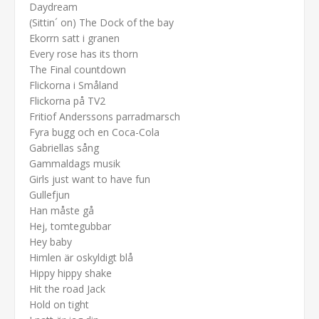
Daydream
(Sittin´ on) The Dock of the bay
Ekorrn satt i granen
Every rose has its thorn
The Final countdown
Flickorna i Småland
Flickorna på TV2
Fritiof Anderssons parradmarsch
Fyra bugg och en Coca-Cola
Gabriellas sång
Gammaldags musik
Girls just want to have fun
Gullefjun
Han måste gå
Hej, tomtegubbar
Hey baby
Himlen är oskyldigt blå
Hippy hippy shake
Hit the road Jack
Hold on tight