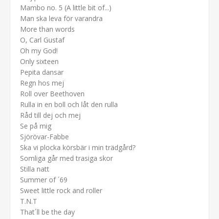
Mambo no. 5 (A little bit of...)
Man ska leva för varandra
More than words
O, Carl Gustaf
Oh my God!
Only sixteen
Pepita dansar
Regn hos mej
Roll over Beethoven
Rulla in en boll och låt den rulla
Råd till dej och mej
Se på mig
Sjörövar-Fabbe
Ska vi plocka körsbär i min trädgård?
Somliga går med trasiga skor
Stilla natt
Summer of ´69
Sweet little rock and roller
T.N.T
That´ll be the day