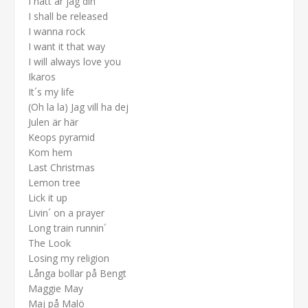
I natt är jag din
I shall be released
I wanna rock
I want it that way
I will always love you
Ikaros
It´s my life
(Oh la la) Jag vill ha dej
Julen är här
Keops pyramid
Kom hem
Last Christmas
Lemon tree
Lick it up
Livin´ on a prayer
Long train runnin´
The Look
Losing my religion
Långa bollar på Bengt
Maggie May
Maj på Malö