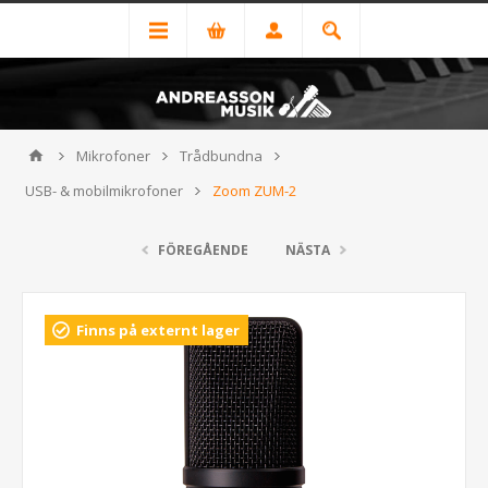
Mikrofoner
Trådbundna
USB- & mobilmikrofoner
Zoom ZUM-2
FÖREGÅENDE
NÄSTA
Finns på externt lager