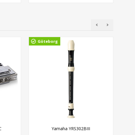
Göteborg
Gö
C
Yamaha YRS302BIII