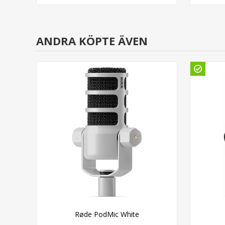
ANDRA KÖPTE ÄVEN
ter®
Røde PodMic White