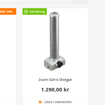
ARA 50%
Göteborg
Gö
Zoom SGH-6 Shotgun
Zo
1.290,00 kr
G
LÄGG I VARUKORG