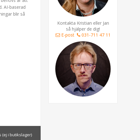
 behövs är att
d. AI-baserad
ingar blir så
Kontakta Kristian eller Jan
så hjälper de dig!
E-post
031-711 47 11
(ej i butikslager)