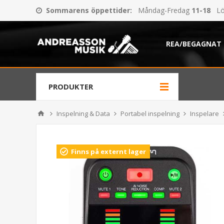
Sommarens öppettider
:
Måndag-Fredag
11-18
Lö
REA/BEGAGNAT
PRODUKTER
Inspelning & Data
Portabel inspelning
Inspelare
Finns på externt lager