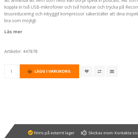
att använda att vem som helst kan börja spela in podcast. Allt som
koppla in två USB-mikrofoner och två hörlurar och trycka på Recor
brusreducering och inbyggd kompressor säkerställer att dina inspeln
bra som möjligt.
Läs mer
Artikelnr:
447878
Finns på externt lager
Skickas inom:
Kontakta oss 