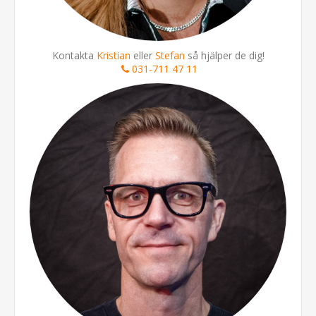
Kontakta
Kristian
eller
Stefan
så hjälper de dig!
031-711 47 11