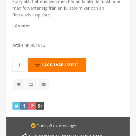
kompakt, batteridriven men har ändå alla de funktioner
man förväntar sig från en fullstor mixer och en
flerkanals inspelare.
Läs mer
Artikelnr:
451612
Finns på externt lager
Skickas inom:
4-8 dagar (ej i butikslager)