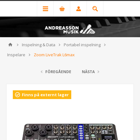
Inspelning & Data
Portabel inspelning
Inspelare
Zoom LiveTrak L6max
FÖREGÅENDE
NÄSTA
Finns på externt lager