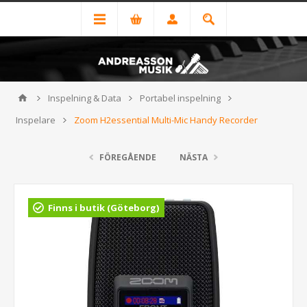
Inspelning & Data
Portabel inspelning
Inspelare
Zoom H2essential Multi-Mic Handy Recorder
FÖREGÅENDE
NÄSTA
Finns i butik (Göteborg)