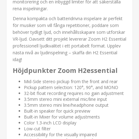
monitorering och en inbyggd limiter för att säkerställa
rena inspelningar.
Denna kompakta och batteridrivna inspelare är perfekt
för musiker som vill fånga repetitioner, poddare som
behöver tydligt ljud, och innehållsskapare som utforskar
VR-ljud. Oavsett ditt projekt levererar Zoom H2 Essential
professionell ljudkvalitet i ett portabelt format. Upplev
nästa nivå av ljudinspelning – skaffa din H2 Essential
idag!
Höjdpunkter Zoom H2essential
Mid-Side stereo pickup from the front and rear
Pickup pattern selection: 120°, 90°, and MONO
32-bit float recording requires no gain adjustment
3.5mm stereo mini external mic/line input
3.5mm stereo mini line/headphone output
Built-in speaker for quick preview
Built-in Mixer for volume adjustments
Color 1.3-inch LCD display
Low-cut filter
Accessibility for the visually impaired