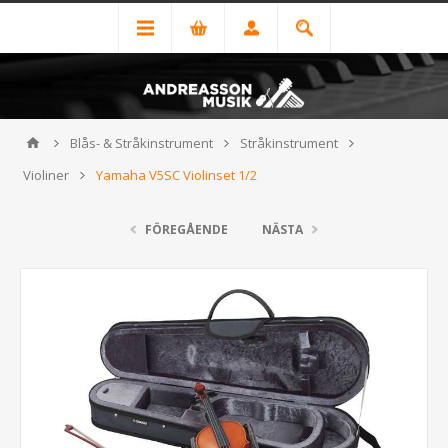
Blås- & Stråkinstrument
Stråkinstrument
Violiner
Yamaha V5SC Violinset 1/2
FÖREGÅENDE
NÄSTA