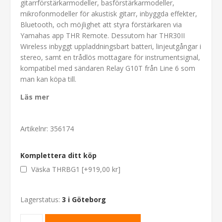
gitarrförstärkarmodeller, basförstärkarmodeller,
mikrofonmodeller för akustisk gitarr, inbyggda effekter,
Bluetooth, och möjlighet att styra förstärkaren via
Yamahas app THR Remote. Dessutom har THR30II
Wireless inbyggt uppladdningsbart batteri, linjeutgångar i
stereo, samt en trådlös mottagare för instrumentsignal,
kompatibel med sändaren Relay G10T från Line 6 som
man kan köpa till.
Läs mer
Artikelnr:
356174
Komplettera ditt köp
Väska THRBG1 [+919,00 kr]
Lagerstatus:
3 i Göteborg