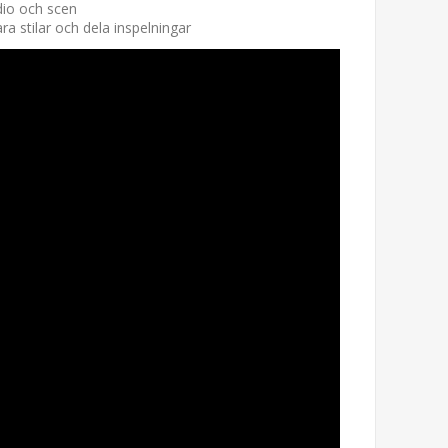
dio och scen
ra stilar och dela inspelningar