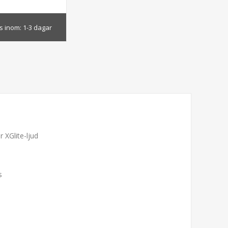
s inom:
1-3 dagar
r XGlite-ljud
s