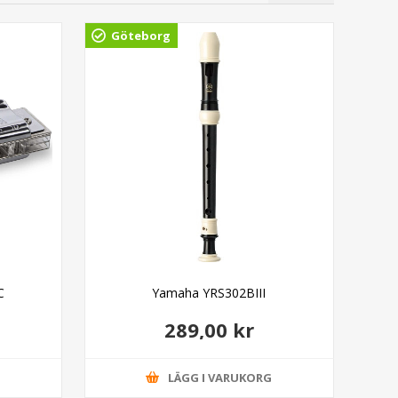
Göteborg
Gö
C
Yamaha YRS302BIII
289,00 kr
G
LÄGG I VARUKORG