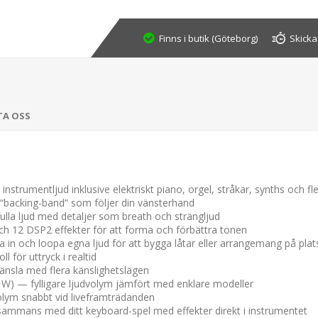
Finns i butik (Göteborg)
Skicka
TA OSS
instrumentljud inklusive elektriskt piano, orgel, stråkar, synths och fle
“backing-band” som följer din vänsterhand
fulla ljud med detaljer som breath och strängljud
h 12 DSP2 effekter för att forma och förbättra tonen
in och loopa egna ljud för att bygga låtar eller arrangemang på plat
l för uttryck i realtid
änsla med flera känslighetslägen
2 W) — fylligare ljudvolym jämfört med enklare modeller
olym snabbt vid liveframträdanden
sammans med ditt keyboard-spel med effekter direkt i instrumentet