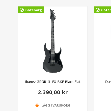
Göteborg
Göte
able
Ibanez GRGR131EX-BKF Black Flat
Dun
2.390,00 kr
LÄGG I VARUKORG