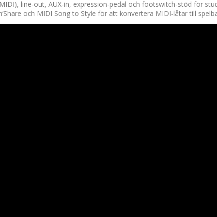
IDI), line-out, AUX-in, expression-pedal och footswitch-stöd för stu
Share och MIDI Song to Style för att konvertera MIDI-låtar till spelba