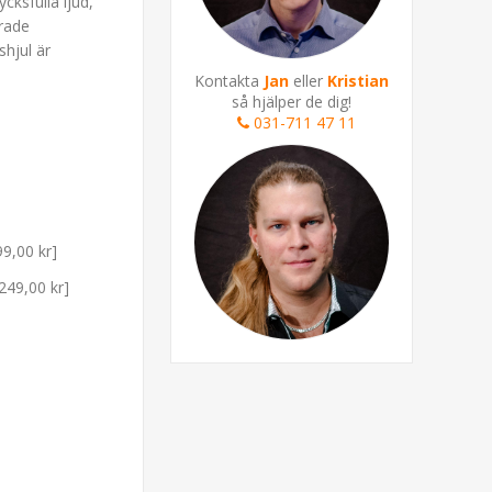
cksfulla ljud,
erade
shjul är
Kontakta
Jan
eller
Kristian
så hjälper de dig!
031-711 47 11
99,00 kr]
.249,00 kr]