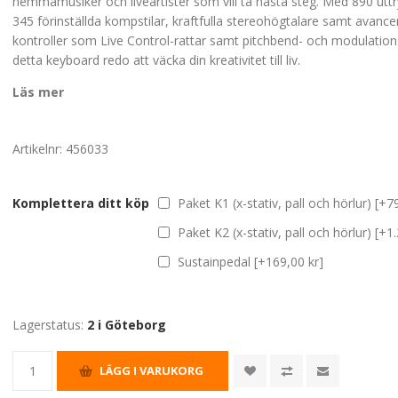
hemmamusiker och liveartister som vill ta nästa steg. Med 890 uttry
345 förinställda kompstilar, kraftfulla stereohögtalare samt avanc
kontroller som Live Control-rattar samt pitchbend- och modulation
detta keyboard redo att väcka din kreativitet till liv.
Läs mer
Artikelnr:
456033
Komplettera ditt köp
Paket K1 (x-stativ, pall och hörlur) [+7
Paket K2 (x-stativ, pall och hörlur) [+1
Sustainpedal [+169,00 kr]
Lagerstatus:
2 i Göteborg