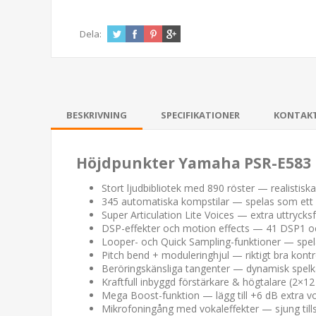
Dela:
BESKRIVNING
SPECIFIKATIONER
KONTAK
Höjdpunkter Yamaha PSR-E583
Stort ljudbibliotek med 890 röster — realistiska 
345 automatiska kompstilar — spelas som ett 
Super Articulation Lite Voices — extra uttrycks
DSP-effekter och motion effects — 41 DSP1 oc
Looper- och Quick Sampling-funktioner — spela 
Pitch bend + moduleringhjul — riktigt bra kontrol
Beröringskänsliga tangenter — dynamisk spelk
Kraftfull inbyggd förstärkare & högtalare (2×1
Mega Boost-funktion — lägg till +6 dB extra v
Mikrofoningång med vokaleffekter — sjung till