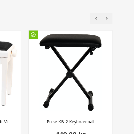
Gö
t Vit
Pulse KB-2 Keyboardpall
Pu
449,00 kr