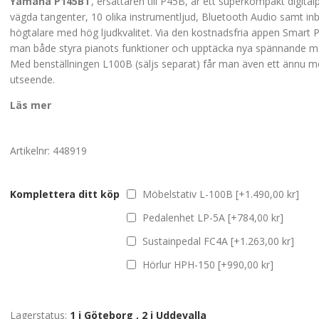
Yamaha P145BT
, ersättaren till P45B, är ett superkompakt digit
vägda tangenter, 10 olika instrumentljud, Bluetooth Audio samt i
högtalare med hög ljudkvalitet. Via den kostnadsfria appen Smart P
man både styra pianots funktioner och upptäcka nya spännande mö
Med benställningen L100B (säljs separat) får man även ett ännu m
utseende.
Läs mer
Artikelnr:
448919
Komplettera ditt köp
Möbelstativ L-100B [+1.490,00 kr]
Pedalenhet LP-5A [+784,00 kr]
Sustainpedal FC4A [+1.263,00 kr]
Hörlur HPH-150 [+990,00 kr]
Lagerstatus:
1 i Göteborg
,
2 i Uddevalla