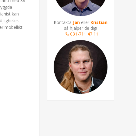
alpiano med 88
nbyggda
ianist kan
jligheter.
Kontakta
Jan
eller
Kristian
er möbellikt
så hjälper de dig!
031-711 47 11