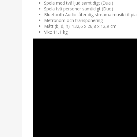
Spela med två ljud samtidigt (Dual)
Spela två personer samtidigt (Duo)
Bluetooth Audio låter dig streama musik till pi
Metronom och transponering
Mått (b, d, h): 132,6 x 26,8 x 12,9 cm
Vikt: 11,1 kg