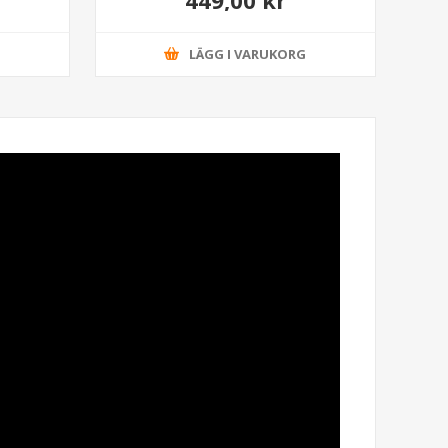
G
LÄGG I VARUKORG