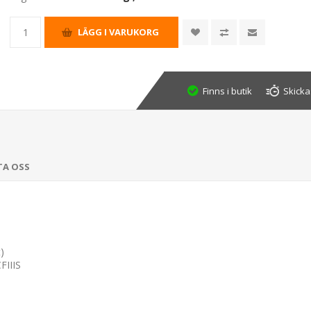
Finns i butik
Skicka
TA OSS
)
FIIIS