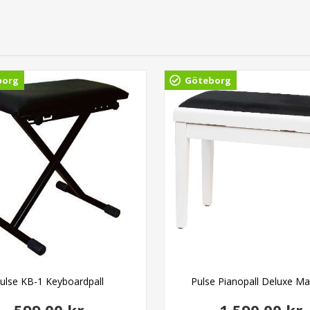
borg
Göteborg
ulse KB-1 Keyboardpall
Pulse Pianopall Deluxe Mat
599,00 kr
1.590,00 kr