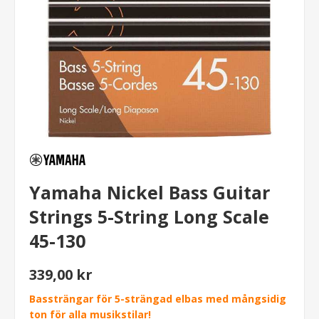
Yamaha Nickel Bass Guitar
Strings 5-String Long Scale
45-130
339,00 kr
Bassträngar för 5-strängad elbas med mångsidig
ton för alla musikstilar!