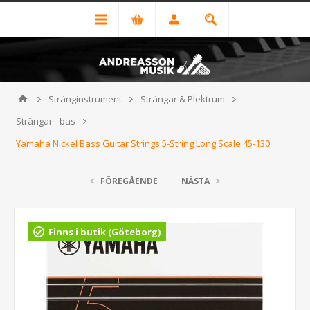
Stränginstrument
Strängar & Plektrum
Strängar - bas
Yamaha Nickel Bass Guitar Strings 5-String Long Scale 45-130
FÖREGÅENDE
NÄSTA
Finns i butik (Göteborg)