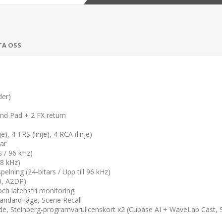
TA OSS
der)
nd Pad + 2 FX return
, 4 TRS (linje), 4 RCA (linje)
rar
 / 96 kHz)
48 kHz)
elning (24-bitars / Upp till 96 kHz)
.0, A2DP)
och latensfri monitoring
tandard-läge, Scene Recall
ide, Steinberg-programvarulicenskort x2 (Cubase AI + WaveLab Cast, St