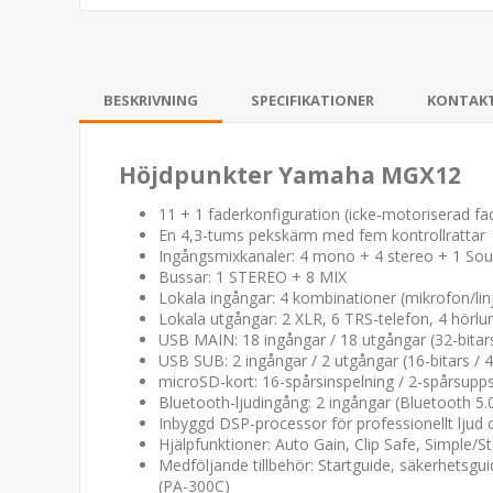
BESKRIVNING
SPECIFIKATIONER
KONTAK
Höjdpunkter Yamaha MGX12
11 + 1 faderkonfiguration (icke-motoriserad fa
En 4,3-tums pekskärm med fem kontrollrattar
Ingångsmixkanaler: 4 mono + 4 stereo + 1 Sou
Bussar: 1 STEREO + 8 MIX
Lokala ingångar: 4 kombinationer (mikrofon/linje)
Lokala utgångar: 2 XLR, 6 TRS-telefon, 4 hörlu
USB MAIN: 18 ingångar / 18 utgångar (32-bitars
USB SUB: 2 ingångar / 2 utgångar (16-bitars / 
microSD-kort: 16-spårsinspelning / 2-spårsuppsp
Bluetooth-ljudingång: 2 ingångar (Bluetooth 5
Inbyggd DSP-processor för professionellt ljud 
Hjälpfunktioner: Auto Gain, Clip Safe, Simple/S
Medföljande tillbehör: Startguide, säkerhetsgu
(PA-300C)