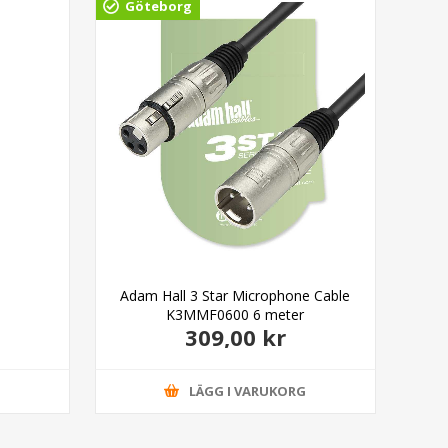
Göteborg
Adam Hall 3 Star Microphone Cable
Cai
K3MMF0600 6 meter
309,00 kr
G
LÄGG I VARUKORG