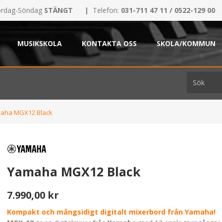
rdag-Söndag
STÄNGT
|
Telefon:
031-711 47 11 / 0522-129 00
MUSIKSKOLA
KONTAKTA OSS
SKOLA/KOMMUN
aha MGX12 Black
Yamaha MGX12 Black
7.990,00 kr
Kompakt och mångsidigt digitalt mixerbord från Yamaha!