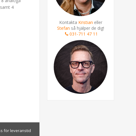
 8 analoga
 samt 4
Kontakta
Kristian
eller
Stefan
så hjälper de dig!
031-711 47 11
s för leveranstid