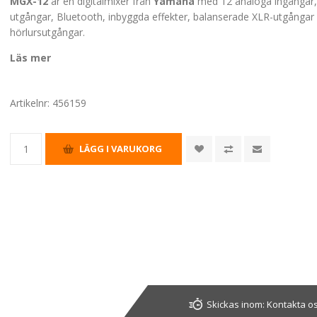
MGX-12
är en digitalmixer från
Yamaha
med 12 analoga ingångar,
utgångar, Bluetooth, inbyggda effekter, balanserade XLR-utgångar
hörlursutgångar.
Läs mer
Artikelnr:
456159
Skickas inom:
Kontakta os