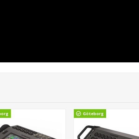
borg
Göteborg