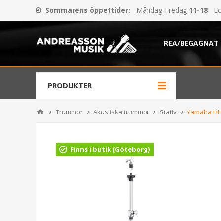
Sommarens öppettider
:
Måndag-Fredag
11-18
Lö
REA/BEGAGNAT
PRODUKTER
Trummor
Akustiska trummor
Stativ
Yamaha HHS
Finns i butik (Göteborg)