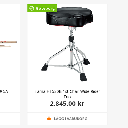
Göteborg
Gö
c® 5A
Tama HT530B 1st Chair Wide Rider
Tam
Trio
2.845,00 kr
G
LÄGG I VARUKORG