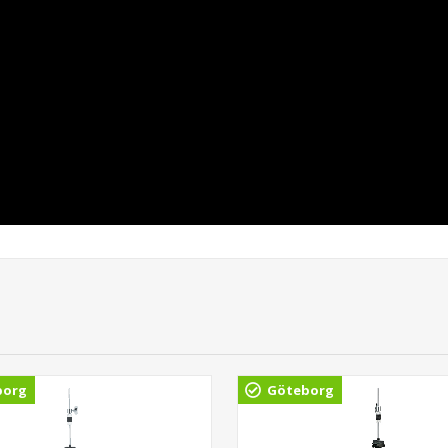
borg
Göteborg