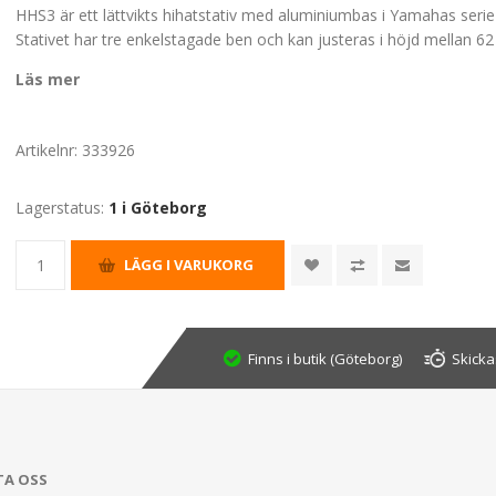
HHS3 är ett lättvikts hihatstativ med aluminiumbas i Yamahas seri
Stativet har tre enkelstagade ben och kan justeras i höjd mellan 6
Läs mer
Artikelnr:
333926
Lagerstatus:
1 i Göteborg
Finns i butik (Göteborg)
Skicka
TA OSS