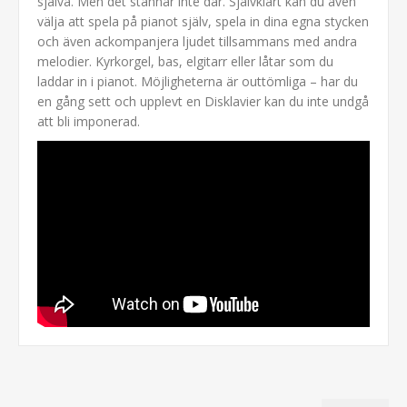
själva. Men det stannar inte där. Självklart kan du även
välja att spela på pianot själv, spela in dina egna stycken
och även ackompanjera ljudet tillsammans med andra
melodier. Kyrkorgel, bas, elgitarr eller låtar som du
laddar in i pianot. Möjligheterna är outtömliga – har du
en gång sett och upplevt en Disklavier kan du inte undgå
att bli imponerad.