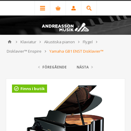
Klaviatur
Akustiska pianon
Flygel
Disklavier™ Enspire
Yamaha GB1 ENST Disklavier™
FÖREGÅENDE
NÄSTA
Finns i butik