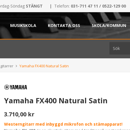
rdag-Söndag
STÄNGT
|
Telefon:
031-711 47 11 / 0522-129 00
MUSIKSKOLA
KONTAKTA OSS
SKOLA/KOMMUN
gitarrer
Yamaha FX400 Natural Satin
Yamaha FX400 Natural Satin
3.710,00 kr
Westerngitarr med inbyggd mikrofon och stämapparat!