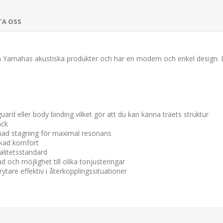
TA OSS
 Yamahas akustiska produkter och har en modern och enkel design. Den
ard eller body binding vilket gör att du kan känna träets struktur
ack
rmad stagning för maximal resonans
ökad komfort
alitetsstandard
d och möjlighet till olika tonjusteringar
rytare effektiv i återkopplingssituationer