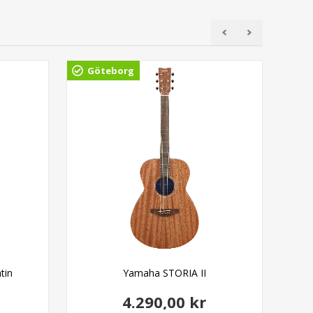
Göteborg
Gö
tin
Yamaha STORIA II
4.290,00 kr