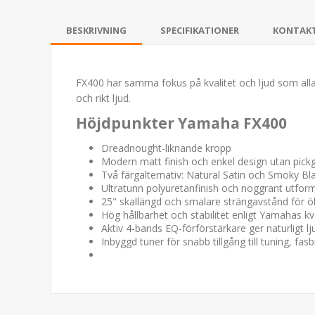
BESKRIVNING
SPECIFIKATIONER
KONTAK
FX400 har samma fokus på kvalitet och ljud som alla
och rikt ljud.
Höjdpunkter Yamaha FX400
Dreadnought-liknande kropp
Modern matt finish och enkel design utan pickgu
Två färgalternativ: Natural Satin och Smoky Bl
Ultratunn polyuretanfinish och noggrant utfo
25" skallängd och smalare strängavstånd för 
Hög hållbarhet och stabilitet enligt Yamahas kv
Aktiv 4-bands EQ-förförstärkare ger naturligt lju
Inbyggd tuner för snabb tillgång till tuning, fasb