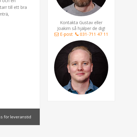
p och en
rr till ett bra
nträ,
Kontakta Gustav eller
Joakim så hjälper de dig!
E-post
031-711 47 11
s för leveranstid