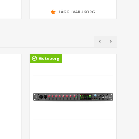
G
LÄGG I VARUKORG
Göteborg
Gö