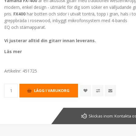
Yamaha FX-400
är en akustisk gitarr med traditionell westernkrop
modern, enkel design - utmärkt för dig som söker en välljudande gita
pris.
FX400
har botten och sidor i utvalt tonträ, topp i gran, hals i to
greppbräda i rosewood, inbyggt mikrofonsystem med 4-bands
EQ och stämapparat.
Vi justerar alltid din gitarr innan leverans.
Läs mer
Artikelnr:
451725
Skickas inom:
Kontakta os