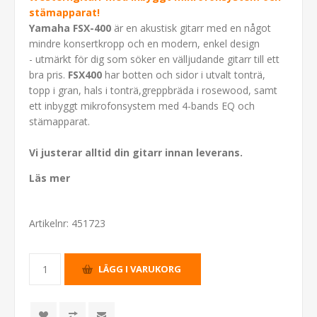
stämapparat!
Yamaha FSX-400
är en akustisk gitarr med en något
mindre konsertkropp och en modern, enkel design
- utmärkt för dig som söker en välljudande gitarr till ett
bra pris.
FSX400
har botten och sidor i utvalt tonträ,
topp i gran, hals i tonträ,greppbräda i rosewood, samt
ett inbyggt mikrofonsystem med 4-bands EQ och
stämapparat.
Vi justerar alltid din gitarr innan leverans.
Läs mer
Artikelnr:
451723