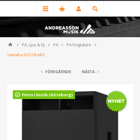
PA, Ljus & DJ
PA
PA-högtalare
Yamaha DXS18 mk3
FÖREGÅENDE
NÄSTA
Finns i butik (Göteborg)