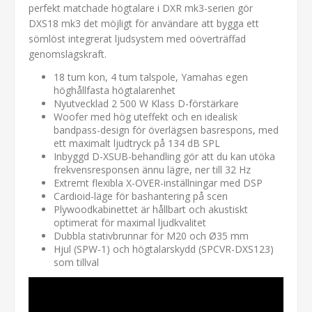
perfekt matchade högtalare i DXR mk3-serien gör
DXS18 mk3 det möjligt för användare att bygga ett
sömlöst integrerat ljudsystem med oöverträffad
genomslagskraft.
18 tum kon, 4 tum talspole, Yamahas egen
höghållfasta högtalarenhet
Nyutvecklad 2 500 W Klass D-förstärkare
Woofer med hög uteffekt och en idealisk
bandpass-design för överlägsen basrespons, med
ett maximalt ljudtryck på 134 dB SPL
Inbyggd D-XSUB-behandling gör att du kan utöka
frekvensresponsen ännu lägre, ner till 32 Hz
Extremt flexibla X-OVER-inställningar med DSP
Cardioid-läge för bashantering på scen
Plywoodkabinettet är hållbart och akustiskt
optimerat för maximal ljudkvalitet
Dubbla stativbrunnar för M20 och Ø35 mm
Hjul (SPW-1) och högtalarskydd (SPCVR-DXS123)
som tillval