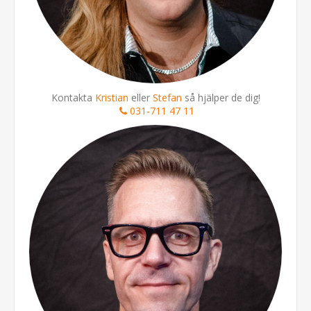
Kontakta
Kristian
eller
Stefan
så hjälper de dig!
031-711 47 11