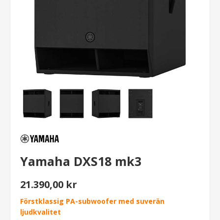
Yamaha DXS18 mk3
21.390,00 kr
Förstklassig PA-subwoofer med suverän
ljudkvalitet