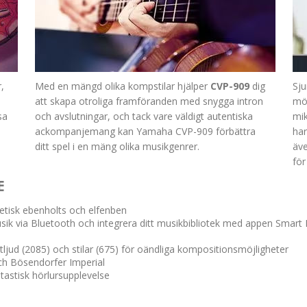
,
Med en mängd olika kompstilar hjälper
CVP-909
dig
Sju
att skapa otroliga framföranden med snygga intron
möj
sa
och avslutningar, och tack vare väldigt autentiska
mik
ackompanjemang kan Yamaha CVP-909 förbättra
ha
ditt spel i en mäng olika musikgenrer.
äve
för
E
tisk ebenholts och elfenben
k via Bluetooth och integrera ditt musikbibliotek med appen Smart P
ljud (2085) och stilar (675) för oändliga kompositionsmöjligheter
h Bösendorfer Imperial
tastisk hörlursupplevelse