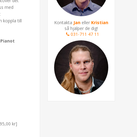
 utöver det
ass med
t
koppla till
Kontakta
Jan
eller
Kristian
så hjälper de dig!
031-711 47 11
 Pianot
95,00 kr]