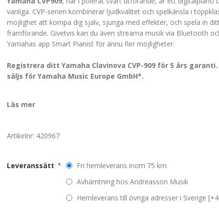
Yamaha CVP909
, här i polerat svart utförande, är ett digitalpiano
vanliga. CVP-serien kombinerar ljudkvalitet och spelkänsla i toppkl
möjlighet att kompa dig själv, sjunga med effekter, och spela in dit
framförande. Givetvis kan du även streama musik via Bluetooth och 
Yamahas app Smart Pianist för ännu fler möjligheter.
Registrera ditt Yamaha Clavinova CVP-909 för 5 års garanti.
säljs för Yamaha Music Europe GmbH*.
Läs mer
Artikelnr:
420967
Leveranssätt
Fri hemleverans inom 75 km
*
Avhämtning hos Andreasson Musik
Hemleverans till övriga adresser i Sverige [+4