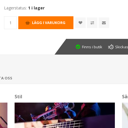
Lagerstatus:
1 i lager
Finns i butik
Skickas
TA OSS
Stil
Så