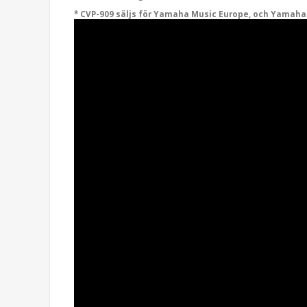
* CVP-909 säljs för Yamaha Music Europe, och Yamaha