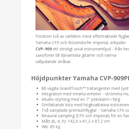
Förutom två av världens mest eftertraktade flyglar
Yamaha CFX och Bösendorfer Imperial, erbjuder
CVP-909
ett otroligt urval instrumentljud - från he
saxofoner till dynamiska gitarrer och varma
välljudande stråkar.
Höjdpunkter Yamaha CVP-909P
88 vägda GrandTouch™ trätangenter med synte
Integration med smarta enheter - strömma musi
Intuitiv styrning med en 7" pekskärm i färg
Omfattande lista med högkvalitativa instrument
Två samplade premiumflyglar - Yamaha CFX oc
Binaural sampling (CFX och Imperial) för en fan
Mått (b, d, h): 142,9 x 61,2 x 87,2 cm
Vikt: 85 kg