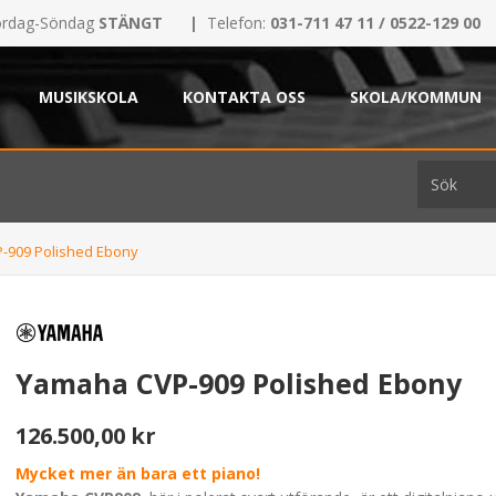
rdag-Söndag
STÄNGT
|
Telefon:
031-711 47 11 / 0522-129 00
MUSIKSKOLA
KONTAKTA OSS
SKOLA/KOMMUN
-909 Polished Ebony
Yamaha CVP-909 Polished Ebony
126.500,00 kr
Mycket mer än bara ett piano!