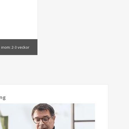
 inom:
2-3 veckor
ng