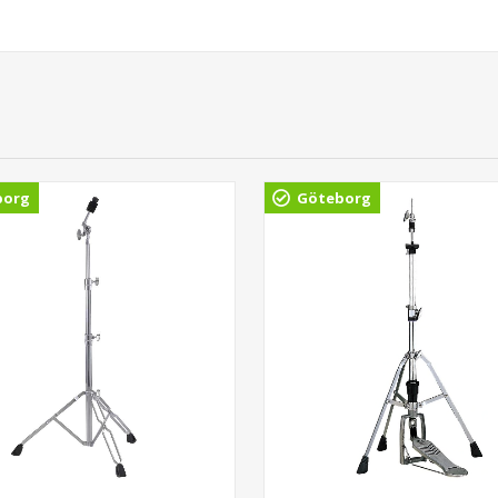
borg
Göteborg