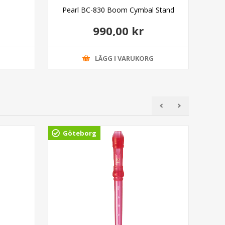
Pearl BC-830 Boom Cymbal Stand
T
990,00 kr
G
LÄGG I VARUKORG
Göteborg
Gö