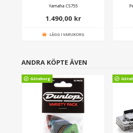
ight
Yamaha CS755
P
1.490,00 kr
LÄGG I VARUKORG
ANDRA KÖPTE ÄVEN
Göteborg
Göte