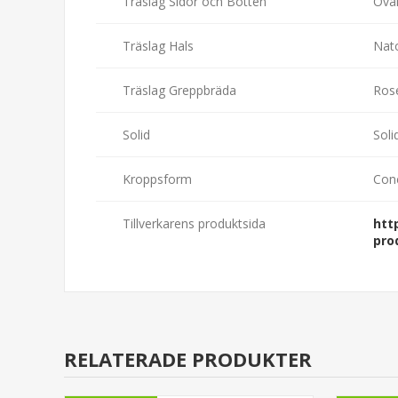
Träslag Sidor och Botten
Ova
Träslag Hals
Nat
Träslag Greppbräda
Ros
Solid
Soli
Kroppsform
Conc
Tillverkarens produktsida
htt
pro
RELATERADE PRODUKTER