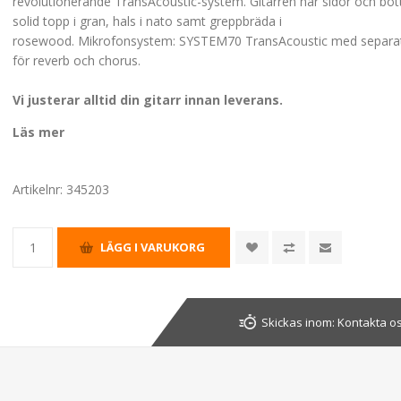
revolutionerande TransAcoustic-system. Gitarren har sidor och bott
solid topp i gran, hals i nato samt greppbräda i
rosewood. Mikrofonsystem: SYSTEM70 TransAcoustic med separat
för reverb och chorus.
Vi justerar alltid din gitarr innan leverans.
Läs mer
Artikelnr:
345203
Skickas inom:
Kontakta os