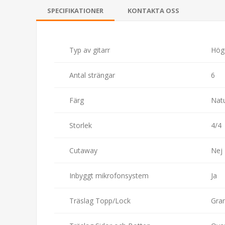
SPECIFIKATIONER
KONTAKTA OSS
Typ av gitarr
Höge
Antal strängar
6
Färg
Nat
Storlek
4/4
Cutaway
Nej
Inbyggt mikrofonsystem
Ja
Träslag Topp/Lock
Gra