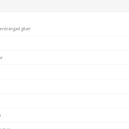
rsträngad gitarr
ur
n