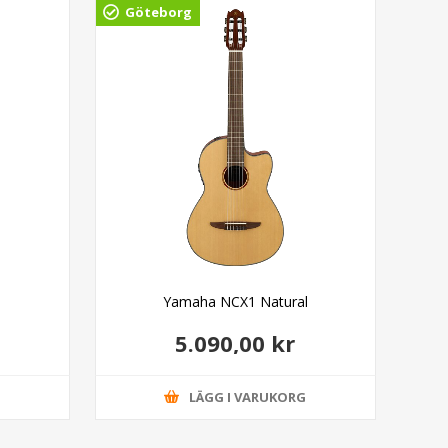
Göteborg
Ud
Yamaha NCX1 Natural
Yam
5.090,00 kr
G
LÄGG I VARUKORG