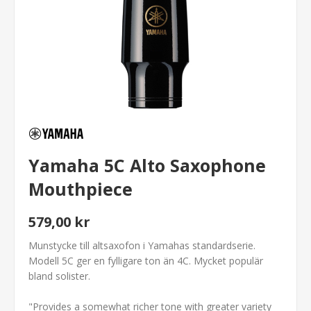
Yamaha 5C Alto Saxophone
Mouthpiece
579,00 kr
Munstycke till altsaxofon i Yamahas standardserie.
Modell 5C ger en fylligare ton än 4C. Mycket populär
bland solister.
"Provides a somewhat richer tone with greater variety