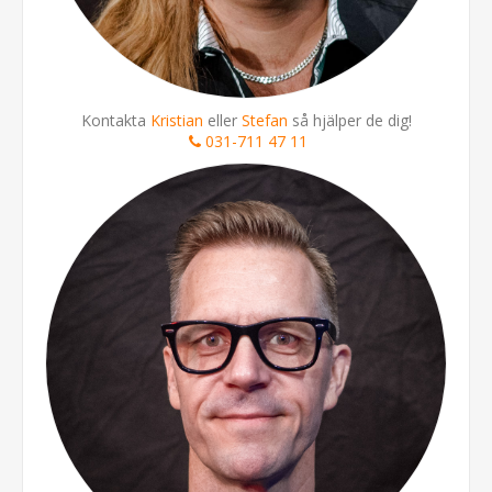
Kontakta
Kristian
eller
Stefan
så hjälper de dig!
031-711 47 11