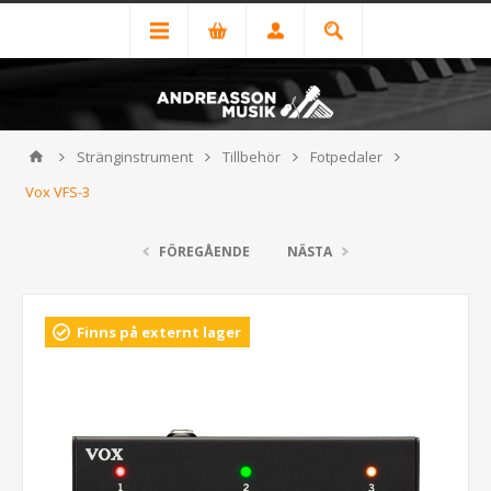
Stränginstrument
Tillbehör
Fotpedaler
Vox VFS-3
FÖREGÅENDE
NÄSTA
Finns på externt lager