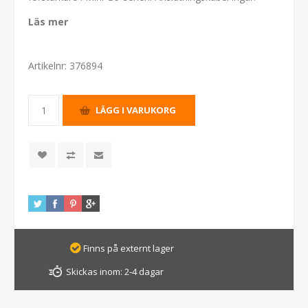
Läs mer
Artikelnr:
376894
Finns på externt lager
Skickas inom:
2-4 dagar