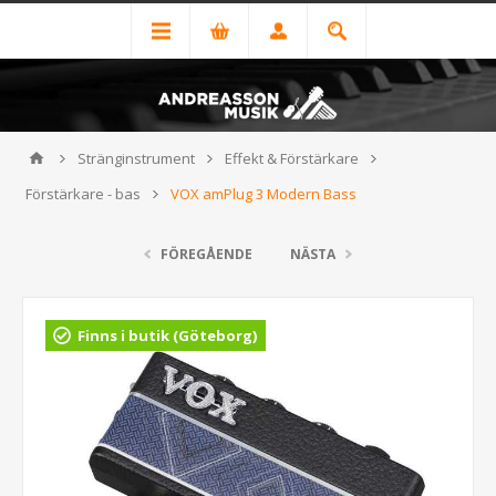
Stränginstrument
Effekt & Förstärkare
Förstärkare - bas
VOX amPlug 3 Modern Bass
FÖREGÅENDE
NÄSTA
Finns i butik (Göteborg)