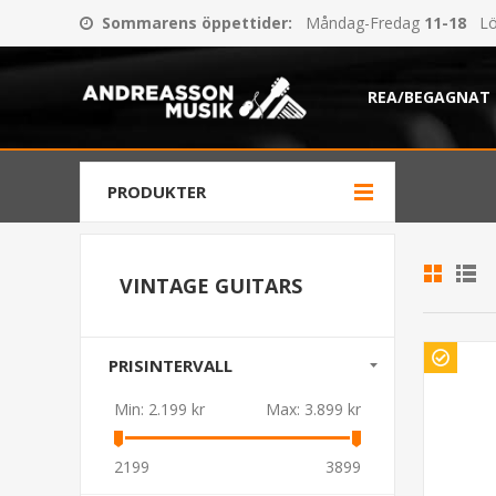
Sommarens öppettider
:
Måndag-Fredag
11-18
Lö
REA/BEGAGNAT
PRODUKTER
VINTAGE GUITARS
PRISINTERVALL
Min:
2.199 kr
Max:
3.899 kr
2199
3899