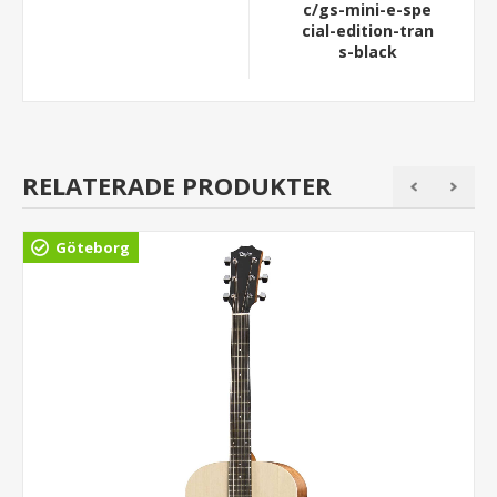
c/gs-mini-e-spe
cial-edition-tran
s-black
RELATERADE PRODUKTER
Göteborg