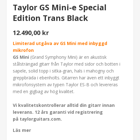
Taylor GS Mini-e Special
Edition Trans Black
12.490,00 kr
Limiterad utgåva av GS Mini med inbyggd
mikrofon
GS Mini
(Grand Symphony Mini) är en akustisk
stålsträngad gitarr från Taylor med sidor och botten i
sapele, solid topp i sitka-gran, hals i mahogny och
greppbräda i ebenholts. Gitarren har även ett inbyggt
mikrofonsystem av typen Taylor ES-B och levereras
med en gigbag av hög kvalitet.
Vi kvalitetskontrollerar alltid din gitarr innan
leverans.
12 års garanti vid r
egistrering
på
taylorguitars.com
.
Läs mer