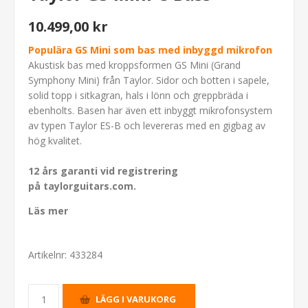
10.499,00 kr
Populära GS Mini som bas med inbyggd mikrofon
Akustisk bas med kroppsformen GS Mini (Grand
Symphony Mini) från Taylor. Sidor och botten i sapele,
solid topp i sitkagran, hals i lönn och greppbräda i
ebenholts. Basen har även ett inbyggt mikrofonsystem
av typen Taylor ES-B och levereras med en gigbag av
hög kvalitet.
12 års garanti vid r
egistrering
på
taylorguitars.com
.
Läs mer
Artikelnr:
433284