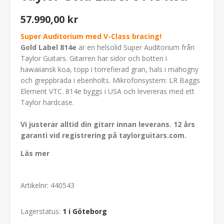
57.990,00 kr
Super Auditorium med V-Class bracing!
Gold Label 814e
är en helsolid Super Auditorium från
Taylor Guitars. Gitarren har sidor och botten i
hawaiiansk koa, topp i torrefierad gran, hals i mahogny
och greppbräda i ebenholts. Mikrofonsystem: LR Baggs
Element VTC. 814e byggs i USA och levereras med ett
Taylor hardcase.
Vi justerar alltid din gitarr innan leverans.
12 års
garanti vid r
egistrering på
taylorguitars.com
.
Läs mer
Artikelnr:
440543
Lagerstatus:
1 i Göteborg