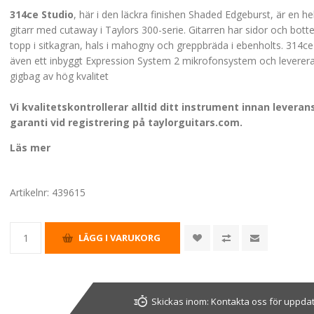
314ce Studio
, här i den läckra finishen Shaded Edgeburst, är en he
gitarr med cutaway i Taylors 300-serie. Gitarren har sidor och botte
topp i sitkagran, hals i mahogny och greppbräda i ebenholts. 314ce
även ett inbyggt Expression System 2 mikrofonsystem och levere
gigbag av hög kvalitet
Vi kvalitetskontrollerar alltid ditt instrument innan leveran
garanti vid r
egistrering på
taylorguitars.com
.
Läs mer
Artikelnr:
439615
Skickas inom:
Kontakta oss för uppda