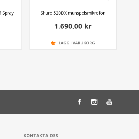
5 Spray
Shure 520DX munspelsmikrofon
Squ
1.690,00 kr
G
LÄGG I VARUKORG
KONTAKTA OSS