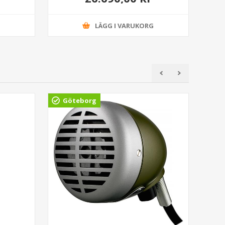
G
LÄGG I VARUKORG
Göteborg
Gö