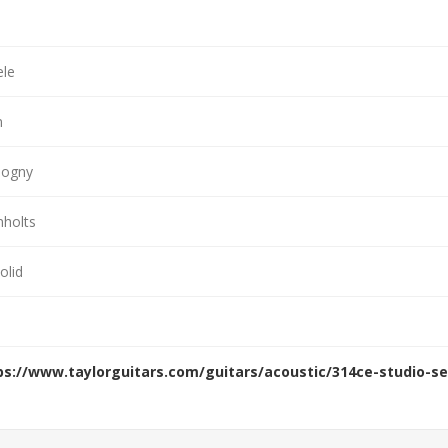
ele
n
ogny
nholts
olid
ps://www.taylorguitars.com/guitars/acoustic/314ce-studio-s