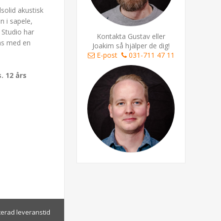
lsolid akustisk
n i sapele,
 Studio har
Kontakta Gustav eller
ras med en
Joakim så hjälper de dig!
E-post
031-711 47 11
s.
12 års
terad leveranstid