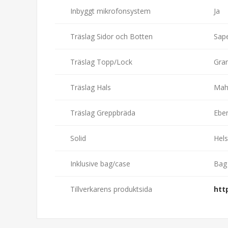
Inbyggt mikrofonsystem
Ja
Träslag Sidor och Botten
Sap
Träslag Topp/Lock
Gra
Träslag Hals
Mah
Träslag Greppbräda
Ebe
Solid
Hels
Inklusive bag/case
Bag
Tillverkarens produktsida
htt