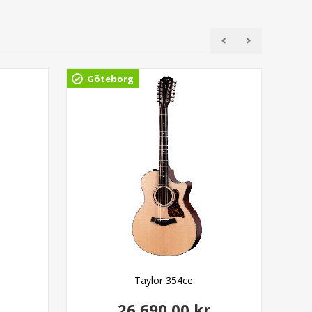
Göteborg
Gö
Taylor 354ce
26.690,00 kr