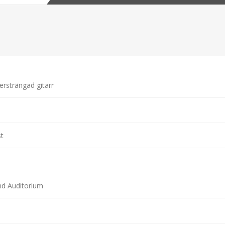
rsträngad gitarr
t
nd Auditorium