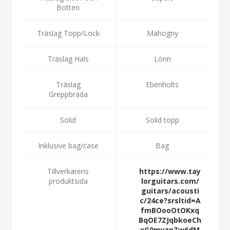
Botten
Träslag Topp/Lock
Mahogny
Träslag Hals
Lönn
Träslag
Ebenholts
Greppbräda
Solid
Solid topp
Inklusive bag/case
Bag
Tillverkarens
https://www.tay
produktsida
lorguitars.com/
guitars/acousti
c/24ce?srsltid=A
fmBOooOtOKxq
BqOE7ZJqbkoeCh
xG0myznZw6dM