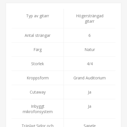
Typ av gitarr
Högersträngad
gitarr
Antal strängar
6
Färg
Natur
Storlek
4/4
Kroppsform
Grand Auditorium
Cutaway
Ja
Inbyggt
Ja
mikrofonsystem
Träslag Sidor och
Sapele