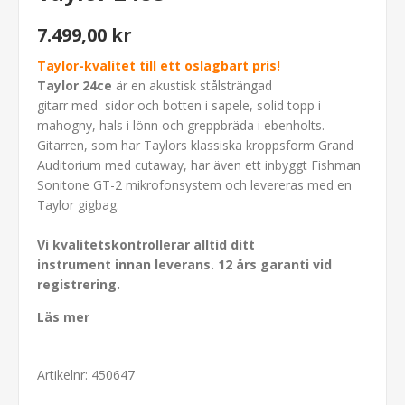
7.499,00 kr
Taylor-kvalitet till ett oslagbart pris!
Taylor 24ce
är en akustisk stålsträngad
gitarr med sidor och botten i sapele, solid topp i
mahogny, hals i lönn och greppbräda i ebenholts.
Gitarren, som har Taylors klassiska kroppsform Grand
Auditorium med cutaway, har även ett inbyggt Fishman
Sonitone GT-2 mikrofonsystem och levereras med en
Taylor gigbag.
Vi kvalitetskontrollerar alltid ditt
instrument innan leverans.
12 års garanti vid
r
egistrering.
Läs mer
Artikelnr:
450647