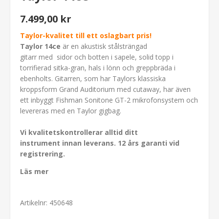
7.499,00 kr
Taylor-kvalitet till ett oslagbart pris!
Taylor 14ce
är en akustisk stålsträngad
gitarr med sidor och botten i sapele, solid topp i
torrifierad sitka-gran, hals i lönn och greppbräda i
ebenholts. Gitarren, som har Taylors klassiska
kroppsform Grand Auditorium med cutaway, har även
ett inbyggt Fishman Sonitone GT-2 mikrofonsystem och
levereras med en Taylor gigbag.
Vi kvalitetskontrollerar alltid ditt
instrument innan leverans.
12 års garanti vid
r
egistrering.
Läs mer
Artikelnr:
450648