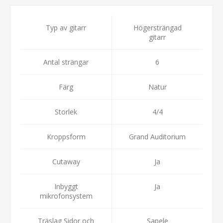
Typ av gitarr
Högersträngad
gitarr
Antal strängar
6
Färg
Natur
Storlek
4/4
Kroppsform
Grand Auditorium
Cutaway
Ja
Inbyggt
Ja
mikrofonsystem
Träslag Sidor och
Sapele