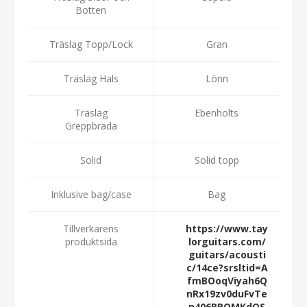
Botten
Träslag Topp/Lock
Gran
Träslag Hals
Lönn
Träslag
Ebenholts
Greppbräda
Solid
Solid topp
Inklusive bag/case
Bag
Tillverkarens
https://www.tay
produktsida
lorguitars.com/
guitars/acousti
c/14ce?srsltid=A
fmBOoqViyah6Q
nRx19zv0duFvTe
n406PPOMKdQS