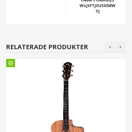
WsJtFTjOz5X0dW
YJ
RELATERADE PRODUKTER