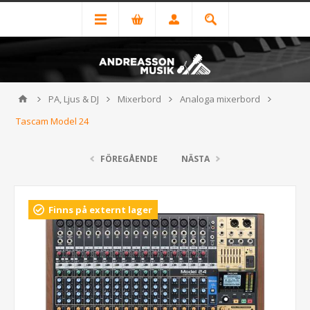
PA, Ljus & DJ
Mixerbord
Analoga mixerbord
Tascam Model 24
FÖREGÅENDE
NÄSTA
Finns på externt lager