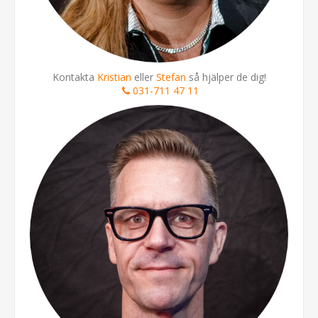
Kontakta
Kristian
eller
Stefan
så hjälper de dig!
031-711 47 11