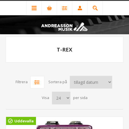
T-REX
Filtrera
Sortera på
Visa
per sida
Uddevalla