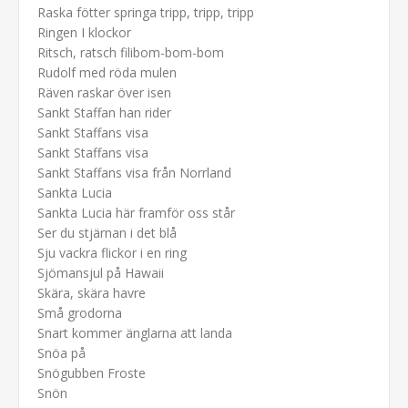
Raska fötter springa tripp, tripp, tripp
Ringen I klockor
Ritsch, ratsch filibom-bom-bom
Rudolf med röda mulen
Räven raskar över isen
Sankt Staffan han rider
Sankt Staffans visa
Sankt Staffans visa
Sankt Staffans visa från Norrland
Sankta Lucia
Sankta Lucia här framför oss står
Ser du stjärnan i det blå
Sju vackra flickor i en ring
Sjömansjul på Hawaii
Skära, skära havre
Små grodorna
Snart kommer änglarna att landa
Snöa på
Snögubben Froste
Snön