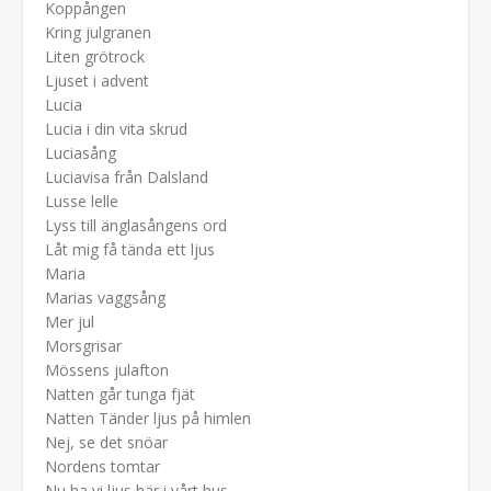
Koppången
Kring julgranen
Liten grötrock
Ljuset i advent
Lucia
Lucia i din vita skrud
Luciasång
Luciavisa från Dalsland
Lusse lelle
Lyss till änglasångens ord
Låt mig få tända ett ljus
Maria
Marias vaggsång
Mer jul
Morsgrisar
Mössens julafton
Natten går tunga fjät
Natten Tänder ljus på himlen
Nej, se det snöar
Nordens tomtar
Nu ha vi ljus här i vårt hus