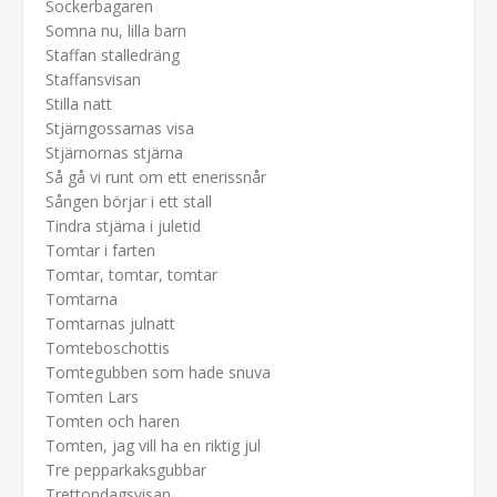
Sockerbagaren
Somna nu, lilla barn
Staffan stalledräng
Staffansvisan
Stilla natt
Stjärngossarnas visa
Stjärnornas stjärna
Så gå vi runt om ett enerissnår
Sången börjar i ett stall
Tindra stjärna i juletid
Tomtar i farten
Tomtar, tomtar, tomtar
Tomtarna
Tomtarnas julnatt
Tomteboschottis
Tomtegubben som hade snuva
Tomten Lars
Tomten och haren
Tomten, jag vill ha en riktig jul
Tre pepparkaksgubbar
Trettondagsvisan