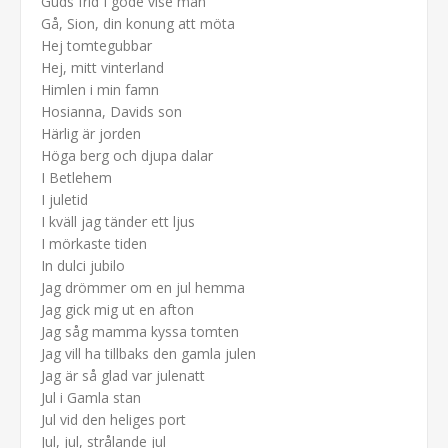
Guds frid I gode vise män
Gå, Sion, din konung att möta
Hej tomtegubbar
Hej, mitt vinterland
Himlen i min famn
Hosianna, Davids son
Härlig är jorden
Höga berg och djupa dalar
I Betlehem
I juletid
I kväll jag tänder ett ljus
I mörkaste tiden
In dulci jubilo
Jag drömmer om en jul hemma
Jag gick mig ut en afton
Jag såg mamma kyssa tomten
Jag vill ha tillbaks den gamla julen
Jag är så glad var julenatt
Jul i Gamla stan
Jul vid den heliges port
Jul, jul, strålande jul