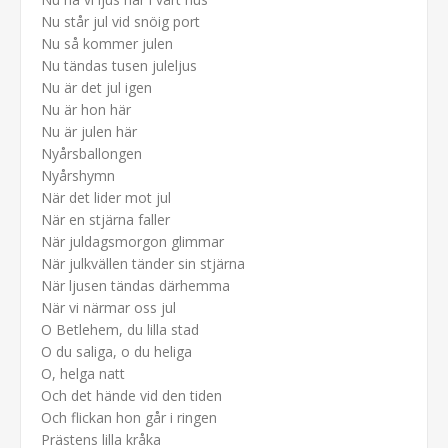
Nu står jul vid snöig port
Nu så kommer julen
Nu tändas tusen juleljus
Nu är det jul igen
Nu är hon här
Nu är julen här
Nyårsballongen
Nyårshymn
När det lider mot jul
När en stjärna faller
När juldagsmorgon glimmar
När julkvällen tänder sin stjärna
När ljusen tändas därhemma
När vi närmar oss jul
O Betlehem, du lilla stad
O du saliga, o du heliga
O, helga natt
Och det hände vid den tiden
Och flickan hon går i ringen
Prästens lilla kråka