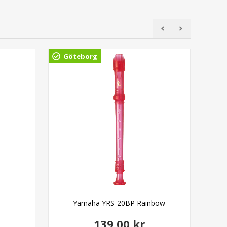
Göteborg
Gö
Yamaha YRS-20BP Rainbow
139,00 kr