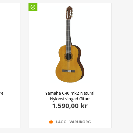
re
Yamaha C40 mk2 Natural
I
Nylonsträngad Gitarr
1.590,00 kr
G
LÄGG I VARUKORG