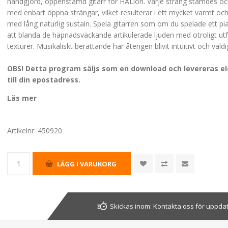
handgjord, öppenstämd gitarr för HALion. Varje sträng stämdes o
med enbart öppna strängar, vilket resulterar i ett mycket varmt och 
med lång naturlig sustain. Spela gitarren som om du spelade ett p
att blanda de häpnadsväckande artikulerade ljuden med otroligt u
texturer. Musikaliskt berättande har återigen blivit intuitivt och väldig
OBS! Detta program säljs som en download och levereras el
till din epostadress.
Läs mer
Artikelnr:
450920
Skickas inom:
Kontakta oss för uppda