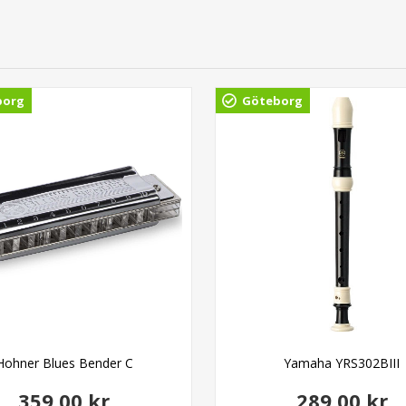
borg
Göteborg
Hohner Blues Bender C
Yamaha YRS302BIII
359,00 kr
289,00 kr