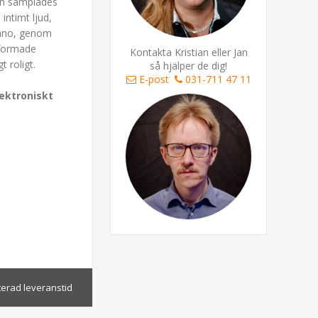
ch samplades
intimt ljud,
iano, genom
tformade
Kontakta Kristian eller Jan
t roligt.
så hjälper de dig!
E-post
031-711 47 11
ektroniskt
terad leveranstid