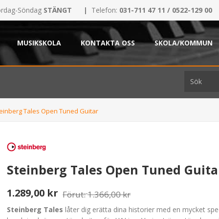
rdag-Söndag
STÄNGT
|
Telefon:
031-711 47 11 / 0522-129 00
MUSIKSKOLA
KONTAKTA OSS
SKOLA/KOMMUN
einberg Tales Open Tuned Guitar
Steinberg Tales Open Tuned Guita
1.289,00 kr
Förut:
1.366,00 kr
Steinberg Tales
låter dig erätta dina historier med en mycket spec