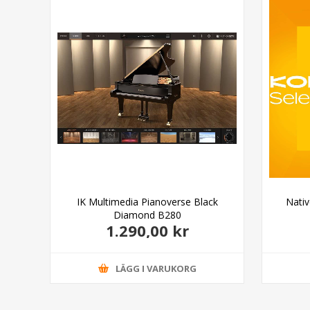
 10%
tion
IK Multimedia Pianoverse Black
Nati
Diamond B280
1.290,00 kr
LÄGG I VARUKORG