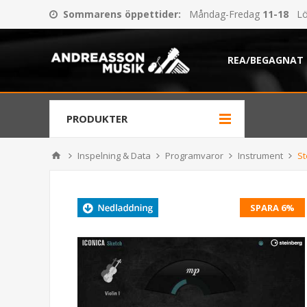
Sommarens öppettider
:
Måndag-Fredag
11-18
Lö
REA/BEGAGNAT
PRODUKTER
Inspelning & Data
Programvaror
Instrument
St
SPARA 6%