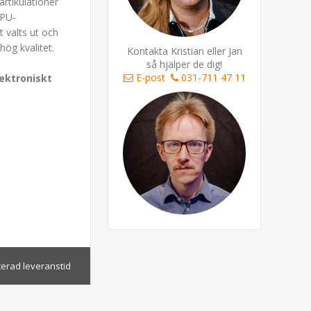
rtikulationer
CPU-
t valts ut och
hög kvalitet.
Kontakta Kristian eller Jan
så hjälper de dig!
E-post
031-711 47 11
ektroniskt
terad leveranstid