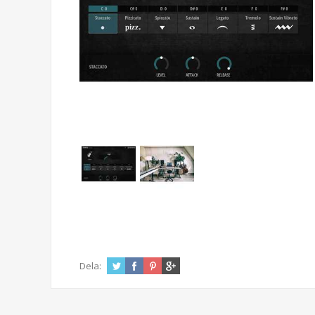
Dela: