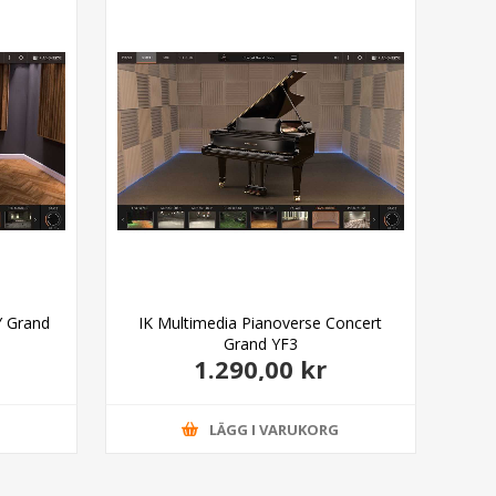
Y Grand
IK Multimedia Pianoverse Concert
IK
Grand YF3
1.290,00 kr
G
LÄGG I VARUKORG