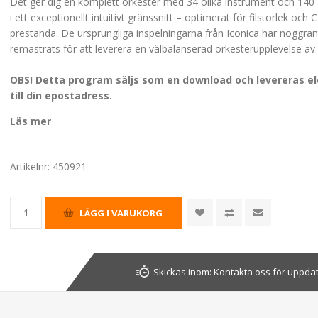
Det ger dig en komplett orkester med 34 olika instrument och 140 a
i ett exceptionellt intuitivt gränssnitt – optimerat för filstorlek och 
prestanda. De ursprungliga inspelningarna från Iconica har noggran
remastrats för att leverera en välbalanserad orkesterupplevelse av 
OBS! Detta program säljs som en download och levereras el
till din epostadress.
Läs mer
Artikelnr:
450921
Skickas inom:
Kontakta oss för uppda