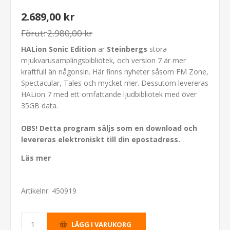
2.689,00 kr
Förut:
2.980,00 kr
HALion Sonic Edition
är
Steinbergs
stora
mjukvarusamplingsbibliotek, och version 7 är mer
kraftfull än någonsin. Här finns nyheter såsom FM Zone,
Spectacular, Tales och mycket mer. Dessutom levereras
HALion 7 med ett omfattande ljudbibliotek med över
35GB data.
OBS! Detta program säljs som en download och
levereras elektroniskt till din epostadress.
Läs mer
Artikelnr:
450919