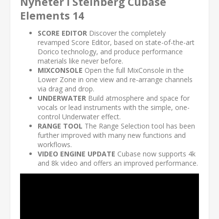
Nyheter i Steinberg Cubase
Elements 14
SCORE EDITOR
Discover the completely
revamped Score Editor, based on state-of-the-art
Dorico technology, and produce performance
materials like never before.
MIXCONSOLE
Open the full MixConsole in the
Lower Zone in one view and re-arrange channels
via drag and drop.
UNDERWATER
Build atmosphere and space for
vocals or lead instruments with the simple, one-
control Underwater effect.
RANGE TOOL
The Range Selection tool has been
further improved with many new functions and
workflows.
VIDEO ENGINE UPDATE
Cubase now supports 4k
and 8k video and offers an improved performance.