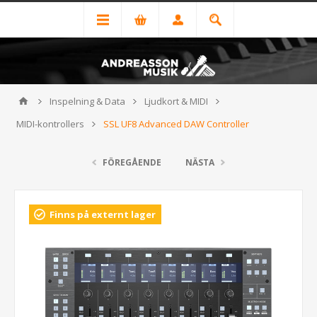
Inspelning & Data
Ljudkort & MIDI
MIDI-kontrollers
SSL UF8 Advanced DAW Controller
FÖREGÅENDE
NÄSTA
Finns på externt lager